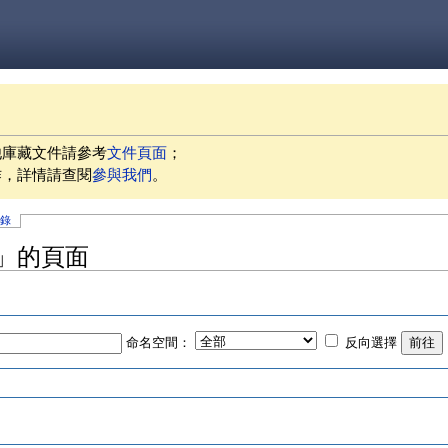
他庫藏文件請參考
文件頁面
；
作，詳情請查閱
參與我們
。
記錄
表」的頁面
命名空間：
反向選擇