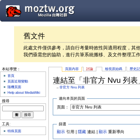
舊文件
此處文件僅供參考，請自行考量時效性與適用程度，其
我們亟需您的協助，進行共筆系統搬移、及文件整理工
頁面內容
討論
檢視原始碼
歷史
本站導覽：
首頁
連結至「非官方 Nvu 列
頁面近期變動
隨機頁面
←
非官方 Nvu 列表
Help about MediaWiki
連向本頁的頁面
搜尋
頁面：
篩選
工具:
特殊頁面
顯示
引用 |
隱藏
連結 |
顯示
重新導向