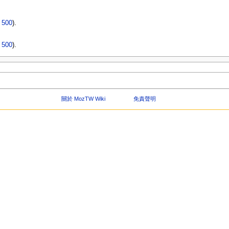
|
500
).
|
500
).
關於 MozTW Wiki
免責聲明