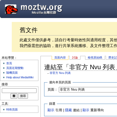
舊文件
此處文件僅供參考，請自行考量時效性與適用程度，其
我們亟需您的協助，進行共筆系統搬移、及文件整理工
頁面內容
討論
檢視原始碼
歷史
本站導覽：
首頁
連結至「非官方 Nvu 列
頁面近期變動
隨機頁面
←
非官方 Nvu 列表
Help about MediaWiki
連向本頁的頁面
搜尋
頁面：
篩選
工具:
特殊頁面
顯示
引用 |
隱藏
連結 |
顯示
重新導向