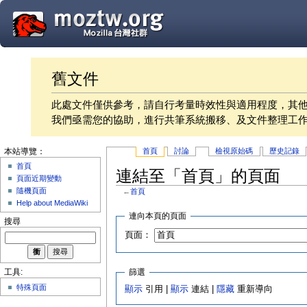
舊文件
此處文件僅供參考，請自行考量時效性與適用程度，其
我們亟需您的協助，進行共筆系統搬移、及文件整理工
首頁
討論
檢視原始碼
歷史記錄
本站導覽：
首頁
連結至「首頁」的頁面
頁面近期變動
隨機頁面
←
首頁
Help about MediaWiki
連向本頁的頁面
搜尋
頁面：
篩選
工具:
特殊頁面
顯示
引用 |
顯示
連結 |
隱藏
重新導向