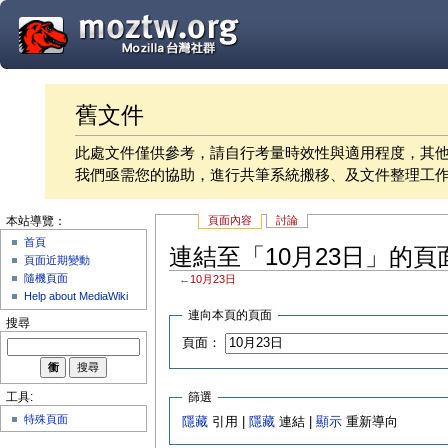
舊文件
此處文件僅供參考，請自行考量時效性與適用程度，其
我們亟需您的協助，進行共筆系統搬移、及文件整理工
頁面內容
討論
本站導覽：
首頁
連結至「10月23日」的頁
頁面近期變動
隨機頁面
←
10月23日
Help about MediaWiki
連向本頁的頁面
搜尋
頁面：
篩選
工具:
特殊頁面
隱藏
引用 |
隱藏
連結 |
顯示
重新導向