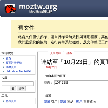
舊文件
此處文件僅供參考，請自行考量時效性與適用程度，其
我們亟需您的協助，進行共筆系統搬移、及文件整理工
頁面內容
討論
本站導覽：
首頁
連結至「10月23日」的頁
頁面近期變動
隨機頁面
←
10月23日
Help about MediaWiki
連向本頁的頁面
搜尋
頁面：
篩選
工具:
特殊頁面
隱藏
引用 |
隱藏
連結 |
顯示
重新導向