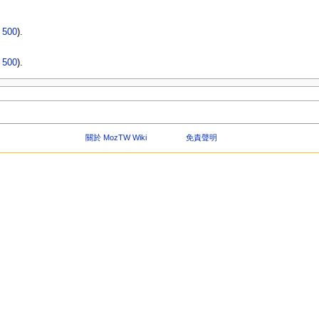
|
500
).
|
500
).
關於 MozTW Wiki
免責聲明