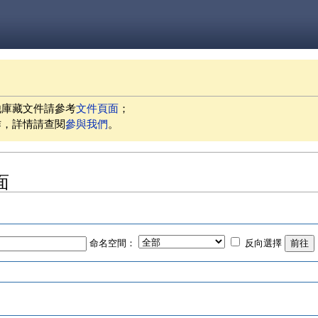
他庫藏文件請參考
文件頁面
；
作，詳情請查閱
參與我們
。
面
命名空間：
反向選擇