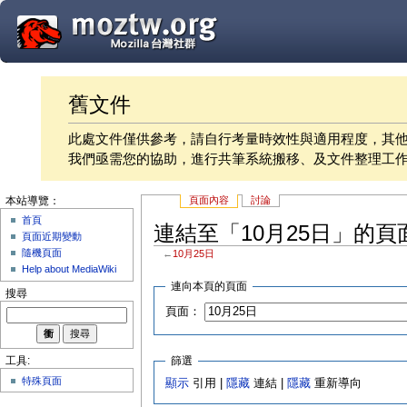
舊文件
此處文件僅供參考，請自行考量時效性與適用程度，其
我們亟需您的協助，進行共筆系統搬移、及文件整理工
頁面內容
討論
本站導覽：
首頁
連結至「10月25日」的頁
頁面近期變動
隨機頁面
←
10月25日
Help about MediaWiki
連向本頁的頁面
搜尋
頁面：
篩選
工具:
特殊頁面
顯示
引用 |
隱藏
連結 |
隱藏
重新導向