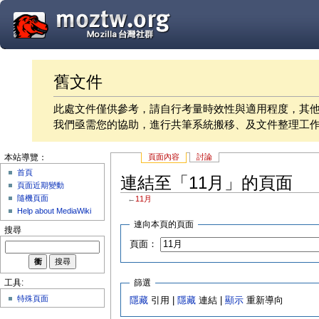
舊文件
此處文件僅供參考，請自行考量時效性與適用程度，其
我們亟需您的協助，進行共筆系統搬移、及文件整理工
頁面內容
討論
本站導覽：
首頁
連結至「11月」的頁面
頁面近期變動
隨機頁面
←
11月
Help about MediaWiki
連向本頁的頁面
搜尋
頁面：
篩選
工具:
特殊頁面
隱藏
引用 |
隱藏
連結 |
顯示
重新導向