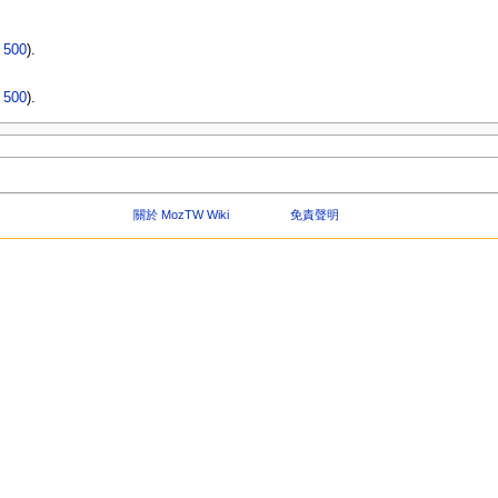
|
500
).
|
500
).
關於 MozTW Wiki
免責聲明