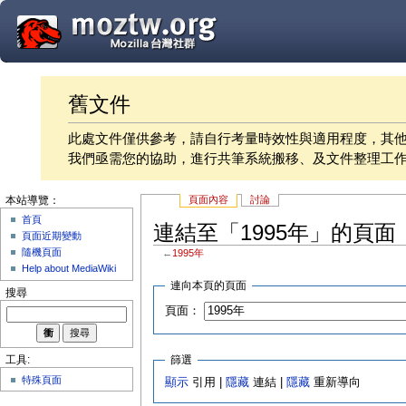
舊文件
此處文件僅供參考，請自行考量時效性與適用程度，其
我們亟需您的協助，進行共筆系統搬移、及文件整理工
頁面內容
討論
本站導覽：
首頁
連結至「1995年」的頁面
頁面近期變動
隨機頁面
←
1995年
Help about MediaWiki
連向本頁的頁面
搜尋
頁面：
篩選
工具:
特殊頁面
顯示
引用 |
隱藏
連結 |
隱藏
重新導向