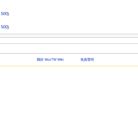
|
500
).
|
500
).
關於 MozTW Wiki
免責聲明