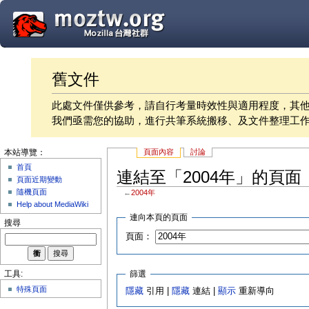
舊文件
此處文件僅供參考，請自行考量時效性與適用程度，其
我們亟需您的協助，進行共筆系統搬移、及文件整理工
頁面內容
討論
本站導覽：
首頁
連結至「2004年」的頁面
頁面近期變動
隨機頁面
←
2004年
Help about MediaWiki
連向本頁的頁面
搜尋
頁面：
篩選
工具:
特殊頁面
隱藏
引用 |
隱藏
連結 |
顯示
重新導向