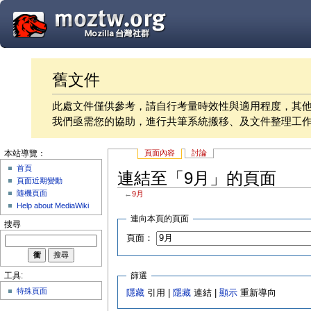
舊文件
此處文件僅供參考，請自行考量時效性與適用程度，其
我們亟需您的協助，進行共筆系統搬移、及文件整理工
頁面內容
討論
本站導覽：
首頁
連結至「9月」的頁面
頁面近期變動
隨機頁面
←
9月
Help about MediaWiki
連向本頁的頁面
搜尋
頁面：
篩選
工具:
特殊頁面
隱藏
引用 |
隱藏
連結 |
顯示
重新導向