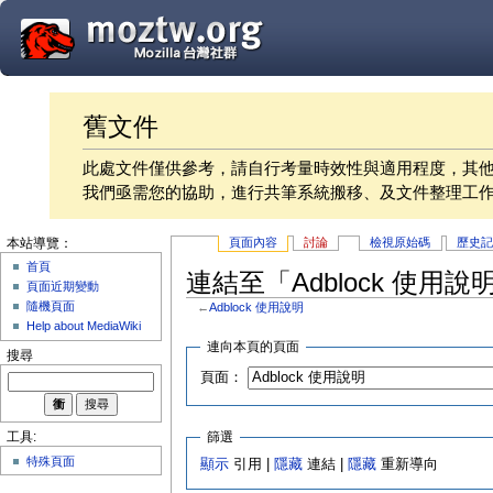
舊文件
此處文件僅供參考，請自行考量時效性與適用程度，其
我們亟需您的協助，進行共筆系統搬移、及文件整理工
頁面內容
討論
檢視原始碼
歷史
本站導覽：
首頁
連結至「Adblock 使用
頁面近期變動
隨機頁面
←
Adblock 使用說明
Help about MediaWiki
連向本頁的頁面
搜尋
頁面：
篩選
工具:
特殊頁面
顯示
引用 |
隱藏
連結 |
隱藏
重新導向