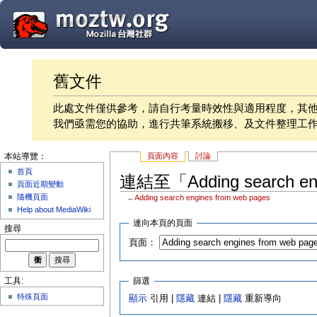
舊文件
此處文件僅供參考，請自行考量時效性與適用程度，其
我們亟需您的協助，進行共筆系統搬移、及文件整理工
頁面內容
討論
本站導覽：
首頁
連結至「Adding search en
頁面近期變動
隨機頁面
←
Adding search engines from web pages
Help about MediaWiki
連向本頁的頁面
搜尋
頁面：
篩選
工具:
特殊頁面
顯示
引用 |
隱藏
連結 |
隱藏
重新導向