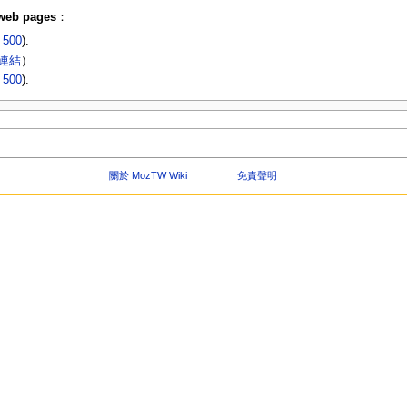
 web pages
：
|
500
).
 連結
）
|
500
).
關於 MozTW Wiki
免責聲明