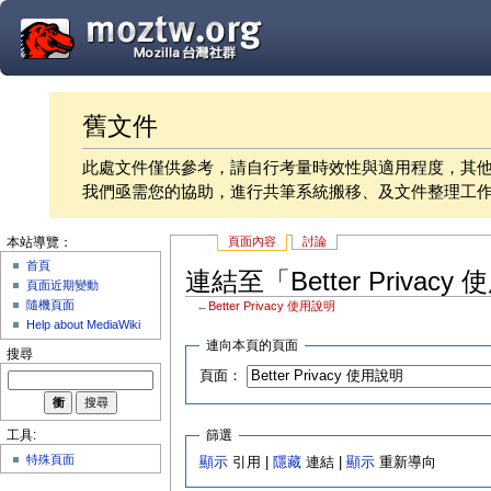
舊文件
此處文件僅供參考，請自行考量時效性與適用程度，其
我們亟需您的協助，進行共筆系統搬移、及文件整理工
頁面內容
討論
本站導覽：
首頁
連結至「Better Priva
頁面近期變動
隨機頁面
←
Better Privacy 使用說明
Help about MediaWiki
連向本頁的頁面
搜尋
頁面：
篩選
工具:
特殊頁面
顯示
引用 |
隱藏
連結 |
顯示
重新導向