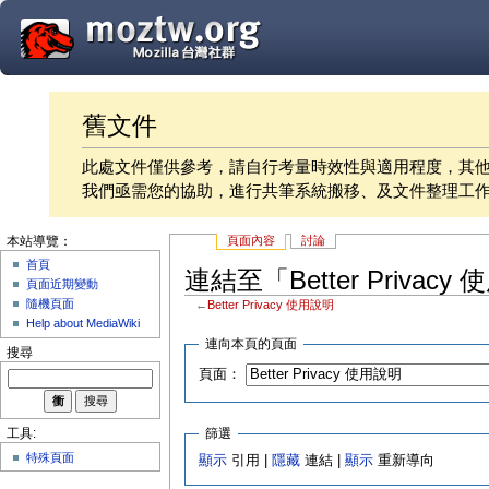
舊文件
此處文件僅供參考，請自行考量時效性與適用程度，其
我們亟需您的協助，進行共筆系統搬移、及文件整理工
頁面內容
討論
本站導覽：
首頁
連結至「Better Priva
頁面近期變動
隨機頁面
←
Better Privacy 使用說明
Help about MediaWiki
連向本頁的頁面
搜尋
頁面：
篩選
工具:
特殊頁面
顯示
引用 |
隱藏
連結 |
顯示
重新導向