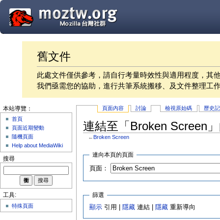
舊文件
此處文件僅供參考，請自行考量時效性與適用程度，其
我們亟需您的協助，進行共筆系統搬移、及文件整理工
頁面內容
討論
檢視原始碼
歷史
本站導覽：
首頁
連結至「Broken Scree
頁面近期變動
隨機頁面
←
Broken Screen
Help about MediaWiki
連向本頁的頁面
搜尋
頁面：
篩選
工具:
特殊頁面
顯示
引用 |
隱藏
連結 |
隱藏
重新導向