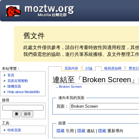
舊文件
此處文件僅供參考，請自行考量時效性與適用程度，其
我們亟需您的協助，進行共筆系統搬移、及文件整理工
頁面內容
討論
檢視原始碼
歷史
本站導覽：
首頁
連結至「Broken Scree
頁面近期變動
隨機頁面
←
Broken Screen
Help about MediaWiki
連向本頁的頁面
搜尋
頁面：
篩選
工具:
特殊頁面
隱藏
引用 |
隱藏
連結 |
隱藏
重新導向