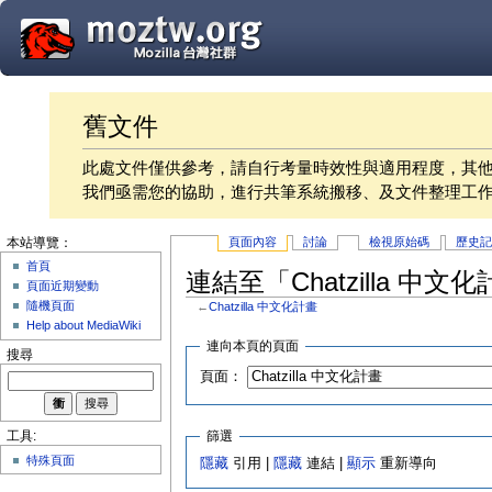
舊文件
此處文件僅供參考，請自行考量時效性與適用程度，其
我們亟需您的協助，進行共筆系統搬移、及文件整理工
頁面內容
討論
檢視原始碼
歷史
本站導覽：
首頁
連結至「Chatzilla 中
頁面近期變動
隨機頁面
←
Chatzilla 中文化計畫
Help about MediaWiki
連向本頁的頁面
搜尋
頁面：
篩選
工具:
特殊頁面
隱藏
引用 |
隱藏
連結 |
顯示
重新導向