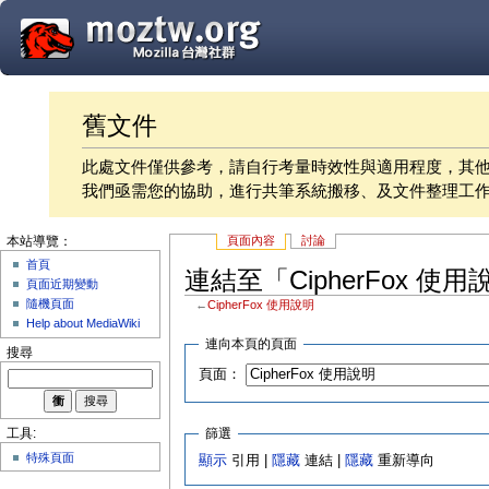
舊文件
此處文件僅供參考，請自行考量時效性與適用程度，其
我們亟需您的協助，進行共筆系統搬移、及文件整理工
頁面內容
討論
本站導覽：
首頁
連結至「CipherFox 使
頁面近期變動
隨機頁面
←
CipherFox 使用說明
Help about MediaWiki
連向本頁的頁面
搜尋
頁面：
篩選
工具:
特殊頁面
顯示
引用 |
隱藏
連結 |
隱藏
重新導向