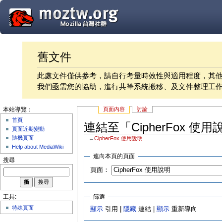
舊文件
此處文件僅供參考，請自行考量時效性與適用程度，其
我們亟需您的協助，進行共筆系統搬移、及文件整理工
頁面內容
討論
本站導覽：
首頁
連結至「CipherFox 使
頁面近期變動
隨機頁面
←
CipherFox 使用說明
Help about MediaWiki
連向本頁的頁面
搜尋
頁面：
篩選
工具:
特殊頁面
顯示
引用 |
隱藏
連結 |
顯示
重新導向