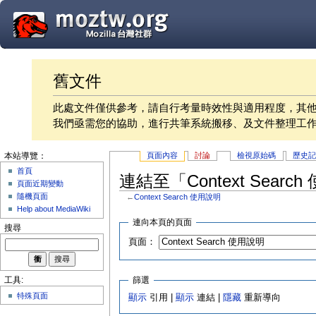
舊文件
此處文件僅供參考，請自行考量時效性與適用程度，其
我們亟需您的協助，進行共筆系統搬移、及文件整理工
頁面內容
討論
檢視原始碼
歷史
本站導覽：
首頁
連結至「Context Sear
頁面近期變動
隨機頁面
←
Context Search 使用說明
Help about MediaWiki
連向本頁的頁面
搜尋
頁面：
篩選
工具:
特殊頁面
顯示
引用 |
顯示
連結 |
隱藏
重新導向