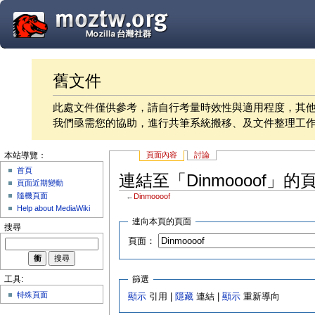
舊文件
此處文件僅供參考，請自行考量時效性與適用程度，其
我們亟需您的協助，進行共筆系統搬移、及文件整理工
頁面內容
討論
本站導覽：
首頁
連結至「Dinmoooof」的
頁面近期變動
隨機頁面
←
Dinmoooof
Help about MediaWiki
連向本頁的頁面
搜尋
頁面：
篩選
工具:
特殊頁面
顯示
引用 |
隱藏
連結 |
顯示
重新導向