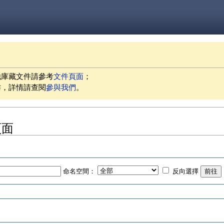
他庫藏文件請參考
文件頁面
；
作，詳情請查閱
參與我們
。
頁面
命名空間：
反向選擇