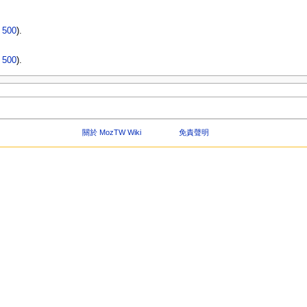
|
500
).
|
500
).
關於 MozTW Wiki
免責聲明