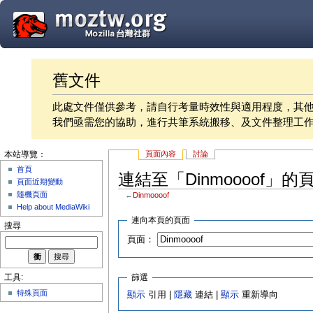
舊文件
此處文件僅供參考，請自行考量時效性與適用程度，其
我們亟需您的協助，進行共筆系統搬移、及文件整理工
頁面內容
討論
本站導覽：
首頁
連結至「Dinmoooof」的
頁面近期變動
隨機頁面
←
Dinmoooof
Help about MediaWiki
連向本頁的頁面
搜尋
頁面：
篩選
工具:
特殊頁面
顯示
引用 |
隱藏
連結 |
顯示
重新導向