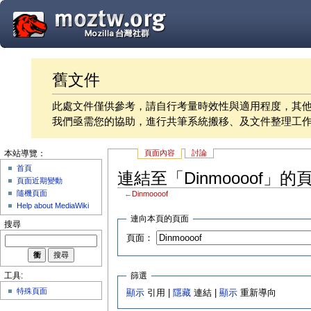
舊文件
此處文件僅供參考，請自行考量時效性與適用程度，其
我們亟需您的協助，進行共筆系統搬移、及文件整理工
頁面內容
討論
本站導覽：
首頁
連結至「Dinmoooof」的
頁面近期變動
隨機頁面
←
Dinmoooof
Help about MediaWiki
連向本頁的頁面
搜尋
頁面：
篩選
工具:
特殊頁面
顯示
引用 |
隱藏
連結 |
顯示
重新導向