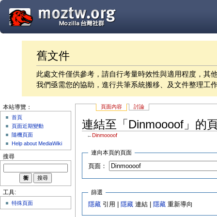
舊文件
此處文件僅供參考，請自行考量時效性與適用程度，其
我們亟需您的協助，進行共筆系統搬移、及文件整理工
頁面內容
討論
本站導覽：
首頁
連結至「Dinmoooof」的
頁面近期變動
隨機頁面
←
Dinmoooof
Help about MediaWiki
連向本頁的頁面
搜尋
頁面：
篩選
工具:
特殊頁面
隱藏
引用 |
隱藏
連結 |
隱藏
重新導向