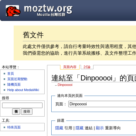
舊文件
此處文件僅供參考，請自行考量時效性與適用程度，其
我們亟需您的協助，進行共筆系統搬移、及文件整理工
頁面內容
討論
本站導覽：
首頁
連結至「Dinpooooi」的
頁面近期變動
隨機頁面
←
Dinpooooi
Help about MediaWiki
連向本頁的頁面
搜尋
頁面：
篩選
工具:
特殊頁面
隱藏
引用 |
隱藏
連結 |
顯示
重新導向