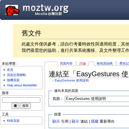
舊文件
此處文件僅供參考，請自行考量時效性與適用程度，其
我們亟需您的協助，進行共筆系統搬移、及文件整理工
頁面內容
討論
檢視原始碼
歷史
本站導覽：
首頁
連結至「EasyGesture
頁面近期變動
隨機頁面
←
EasyGestures 使用說明
Help about MediaWiki
連向本頁的頁面
搜尋
頁面：
篩選
工具:
特殊頁面
顯示
引用 |
顯示
連結 |
隱藏
重新導向