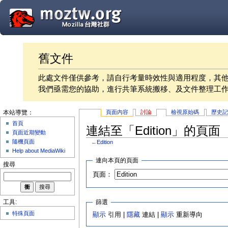
舊文件
此處文件僅供參考，請自行考量時效性與適用程度，其
我們亟需您的協助，進行共筆系統搬移、及文件整理工
頁面內容
討論
檢視原始碼
歷史
本站導覽：
首頁
連結至「Edition」的頁面
頁面近期變動
隨機頁面
←
Edition
Help about MediaWiki
連向本頁的頁面
搜尋
頁面：
篩選
工具:
特殊頁面
顯示
引用 |
隱藏
連結 |
顯示
重新導向