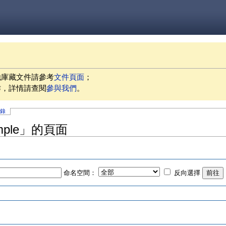
他庫藏文件請參考
文件頁面
；
作，詳情請查閱
參與我們
。
記錄
ample」的頁面
命名空間：
反向選擇