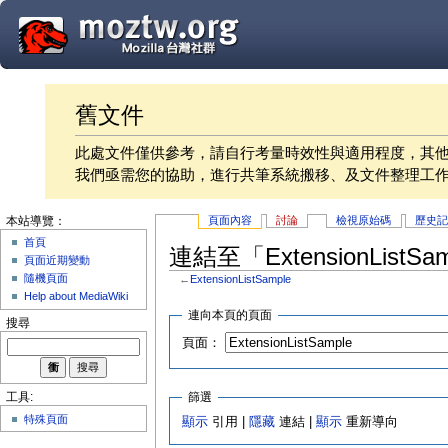
舊文件
此處文件僅供參考，請自行考量時效性與適用程度，其
我們亟需您的協助，進行共筆系統搬移、及文件整理工
頁面內容
討論
檢視原始碼
歷史
本站導覽：
首頁
連結至「ExtensionListS
頁面近期變動
隨機頁面
←
ExtensionListSample
Help about MediaWiki
連向本頁的頁面
搜尋
頁面：
篩選
工具:
特殊頁面
顯示
引用 |
隱藏
連結 |
顯示
重新導向