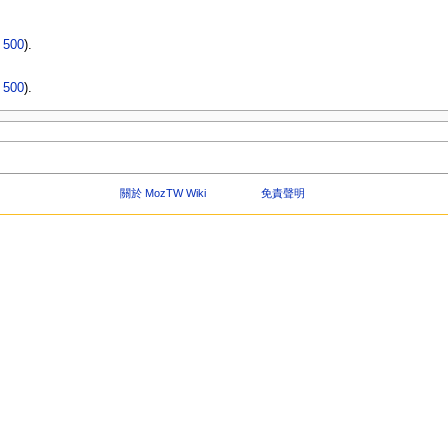
|
500
).
|
500
).
關於 MozTW Wiki
免責聲明