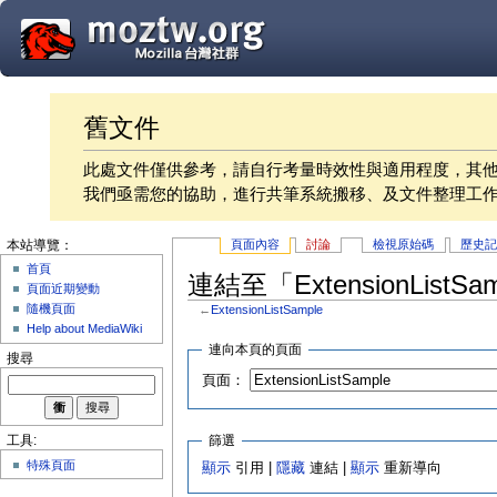
舊文件
此處文件僅供參考，請自行考量時效性與適用程度，其
我們亟需您的協助，進行共筆系統搬移、及文件整理工
頁面內容
討論
檢視原始碼
歷史
本站導覽：
首頁
連結至「ExtensionListS
頁面近期變動
隨機頁面
←
ExtensionListSample
Help about MediaWiki
連向本頁的頁面
搜尋
頁面：
篩選
工具:
特殊頁面
顯示
引用 |
隱藏
連結 |
顯示
重新導向