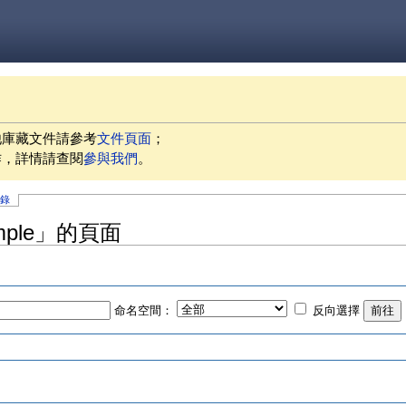
他庫藏文件請參考
文件頁面
；
作，詳情請查閱
參與我們
。
記錄
ample」的頁面
命名空間：
反向選擇