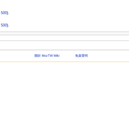
|
500
).
|
500
).
關於 MozTW Wiki
免責聲明