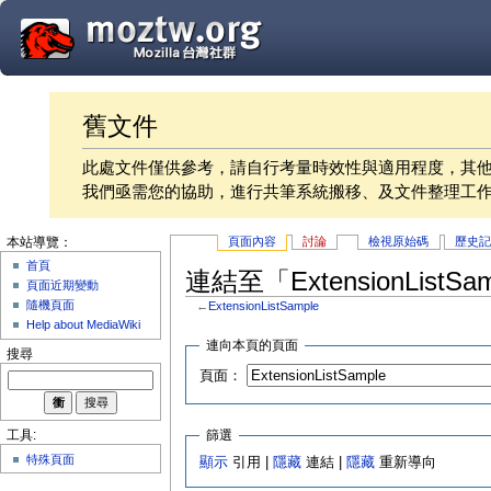
舊文件
此處文件僅供參考，請自行考量時效性與適用程度，其
我們亟需您的協助，進行共筆系統搬移、及文件整理工
頁面內容
討論
檢視原始碼
歷史
本站導覽：
首頁
連結至「ExtensionListS
頁面近期變動
隨機頁面
←
ExtensionListSample
Help about MediaWiki
連向本頁的頁面
搜尋
頁面：
篩選
工具:
特殊頁面
顯示
引用 |
隱藏
連結 |
隱藏
重新導向