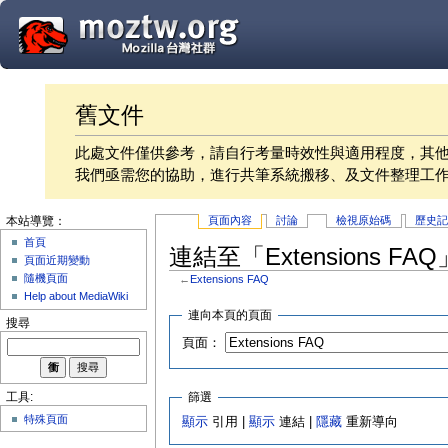
舊文件
此處文件僅供參考，請自行考量時效性與適用程度，其
我們亟需您的協助，進行共筆系統搬移、及文件整理工
頁面內容
討論
檢視原始碼
歷史
本站導覽：
首頁
連結至「Extensions F
頁面近期變動
隨機頁面
←
Extensions FAQ
Help about MediaWiki
連向本頁的頁面
搜尋
頁面：
篩選
工具:
特殊頁面
顯示
引用 |
顯示
連結 |
隱藏
重新導向