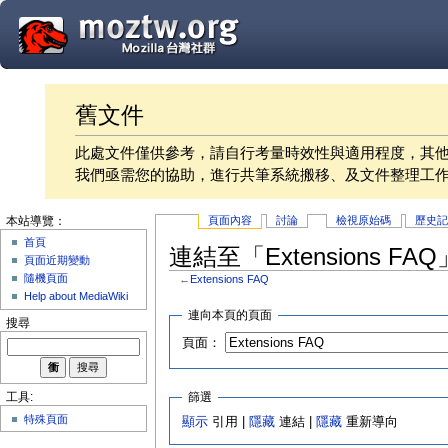
舊文件
此處文件僅供參考，請自行考量時效性與適用程度，其
我們亟需您的協助，進行共筆系統搬移、及文件整理工
頁面內容
討論
檢視原始碼
歷史
本站導覽：
首頁
連結至「Extensions F
頁面近期變動
隨機頁面
←
Extensions FAQ
Help about MediaWiki
連向本頁的頁面
搜尋
頁面：
篩選
工具:
特殊頁面
顯示
引用 |
隱藏
連結 |
隱藏
重新導向