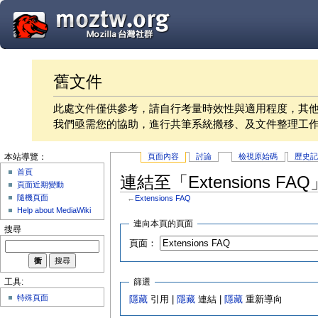
舊文件
此處文件僅供參考，請自行考量時效性與適用程度，其
我們亟需您的協助，進行共筆系統搬移、及文件整理工
頁面內容
討論
檢視原始碼
歷史
本站導覽：
首頁
連結至「Extensions F
頁面近期變動
隨機頁面
←
Extensions FAQ
Help about MediaWiki
連向本頁的頁面
搜尋
頁面：
篩選
工具:
特殊頁面
隱藏
引用 |
隱藏
連結 |
隱藏
重新導向