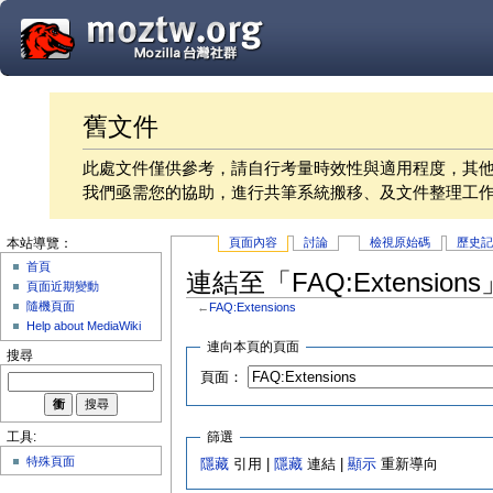
舊文件
此處文件僅供參考，請自行考量時效性與適用程度，其
我們亟需您的協助，進行共筆系統搬移、及文件整理工
頁面內容
討論
檢視原始碼
歷史
本站導覽：
首頁
連結至「FAQ:Extensio
頁面近期變動
隨機頁面
←
FAQ:Extensions
Help about MediaWiki
連向本頁的頁面
搜尋
頁面：
篩選
工具:
特殊頁面
隱藏
引用 |
隱藏
連結 |
顯示
重新導向