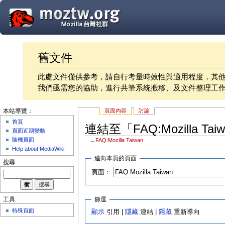
舊文件
此處文件僅供參考，請自行考量時效性與適用程度，其
我們亟需您的協助，進行共筆系統搬移、及文件整理工
頁面內容
討論
本站導覽：
首頁
連結至「FAQ:Mozilla Ta
頁面近期變動
隨機頁面
←
FAQ:Mozilla Taiwan
Help about MediaWiki
連向本頁的頁面
搜尋
頁面：
篩選
工具:
特殊頁面
顯示
引用 |
隱藏
連結 |
隱藏
重新導向