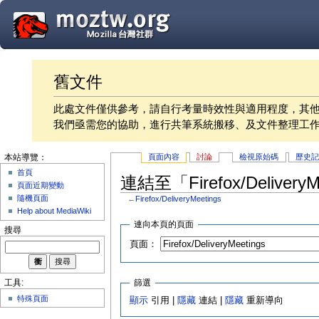
舊文件
此處文件僅供參考，請自行考量時效性與適用程度，其
我們亟需您的協助，進行共筆系統搬移、及文件整理工
頁面內容
討論
檢視原始碼
歷史
本站導覽：
首頁
連結至「Firefox/Deliver
頁面近期變動
隨機頁面
←
Firefox/DeliveryMeetings
Help about MediaWiki
連向本頁的頁面
搜尋
頁面：
篩選
工具:
特殊頁面
顯示
引用 |
隱藏
連結 |
隱藏
重新導向