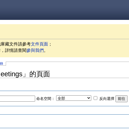
他庫藏文件請參考
文件頁面
；
作，詳情請查閱
參與我們
。
記錄
yMeetings」的頁面
命名空間：
反向選擇