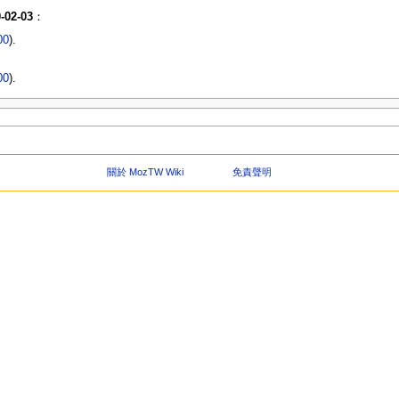
-02-03
：
00
).
00
).
關於 MozTW Wiki
免責聲明