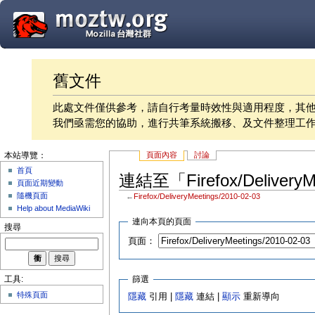
舊文件
此處文件僅供參考，請自行考量時效性與適用程度，其
我們亟需您的協助，進行共筆系統搬移、及文件整理工
頁面內容
討論
本站導覽：
首頁
連結至「Firefox/Delivery
頁面近期變動
隨機頁面
←
Firefox/DeliveryMeetings/2010-02-03
Help about MediaWiki
連向本頁的頁面
搜尋
頁面：
篩選
工具:
特殊頁面
隱藏
引用 |
隱藏
連結 |
顯示
重新導向