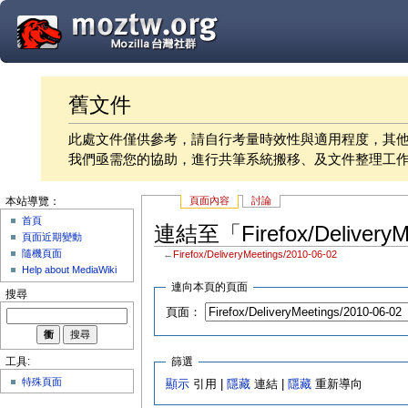
舊文件
此處文件僅供參考，請自行考量時效性與適用程度，其
我們亟需您的協助，進行共筆系統搬移、及文件整理工
頁面內容
討論
本站導覽：
首頁
連結至「Firefox/Delivery
頁面近期變動
隨機頁面
←
Firefox/DeliveryMeetings/2010-06-02
Help about MediaWiki
連向本頁的頁面
搜尋
頁面：
篩選
工具:
特殊頁面
顯示
引用 |
隱藏
連結 |
隱藏
重新導向