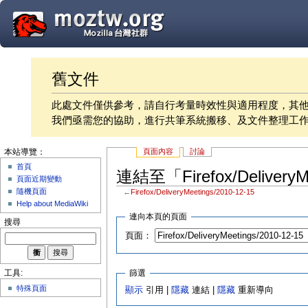
舊文件
此處文件僅供參考，請自行考量時效性與適用程度，其
我們亟需您的協助，進行共筆系統搬移、及文件整理工
頁面內容
討論
本站導覽：
首頁
連結至「Firefox/Delivery
頁面近期變動
隨機頁面
←
Firefox/DeliveryMeetings/2010-12-15
Help about MediaWiki
連向本頁的頁面
搜尋
頁面：
篩選
工具:
特殊頁面
顯示
引用 |
隱藏
連結 |
隱藏
重新導向