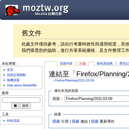
舊文件
此處文件僅供參考，請自行考量時效性與適用程度，其
我們亟需您的協助，進行共筆系統搬移、及文件整理工
頁面內容
討論
檢視原始碼
歷史
本站導覽：
首頁
連結至「Firefox/Planning
頁面近期變動
隨機頁面
←
Firefox/Planning/2011-03-09
Help about MediaWiki
連向本頁的頁面
搜尋
頁面：
篩選
工具:
特殊頁面
隱藏
引用 |
隱藏
連結 |
隱藏
重新導向