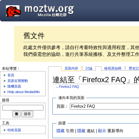
舊文件
此處文件僅供參考，請自行考量時效性與適用程度，其
我們亟需您的協助，進行共筆系統搬移、及文件整理工
頁面內容
討論
檢視原始碼
歷史
本站導覽：
首頁
連結至「Firefox2 FAQ
頁面近期變動
隨機頁面
←
Firefox2 FAQ
Help about MediaWiki
連向本頁的頁面
搜尋
頁面：
篩選
工具:
特殊頁面
隱藏
引用 |
隱藏
連結 |
顯示
重新導向