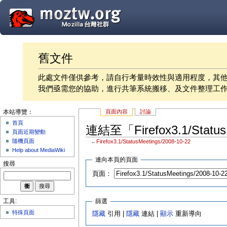
舊文件
此處文件僅供參考，請自行考量時效性與適用程度，其
我們亟需您的協助，進行共筆系統搬移、及文件整理工
頁面內容
討論
本站導覽：
首頁
連結至「Firefox3.1/Statu
頁面近期變動
隨機頁面
←
Firefox3.1/StatusMeetings/2008-10-22
Help about MediaWiki
連向本頁的頁面
搜尋
頁面：
篩選
工具:
特殊頁面
隱藏
引用 |
隱藏
連結 |
顯示
重新導向