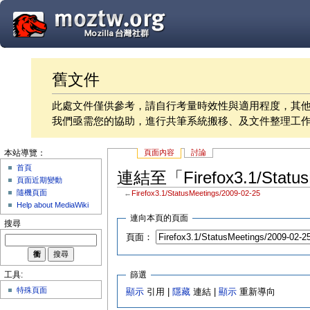
舊文件
此處文件僅供參考，請自行考量時效性與適用程度，其
我們亟需您的協助，進行共筆系統搬移、及文件整理工
頁面內容
討論
本站導覽：
首頁
連結至「Firefox3.1/Statu
頁面近期變動
隨機頁面
←
Firefox3.1/StatusMeetings/2009-02-25
Help about MediaWiki
連向本頁的頁面
搜尋
頁面：
篩選
工具:
特殊頁面
顯示
引用 |
隱藏
連結 |
顯示
重新導向