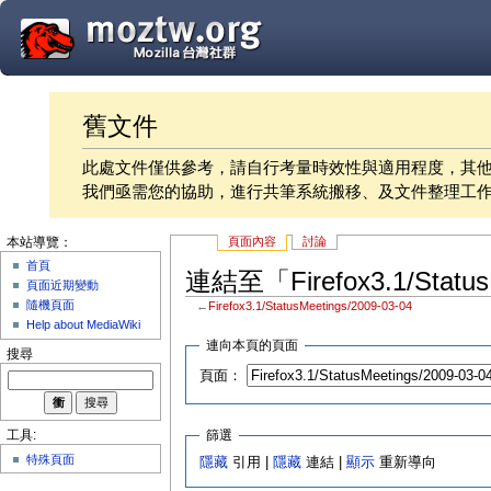
舊文件
此處文件僅供參考，請自行考量時效性與適用程度，其
我們亟需您的協助，進行共筆系統搬移、及文件整理工
頁面內容
討論
本站導覽：
首頁
連結至「Firefox3.1/Statu
頁面近期變動
隨機頁面
←
Firefox3.1/StatusMeetings/2009-03-04
Help about MediaWiki
連向本頁的頁面
搜尋
頁面：
篩選
工具:
特殊頁面
隱藏
引用 |
隱藏
連結 |
顯示
重新導向