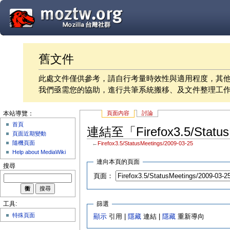
舊文件
此處文件僅供參考，請自行考量時效性與適用程度，其
我們亟需您的協助，進行共筆系統搬移、及文件整理工
頁面內容
討論
本站導覽：
首頁
連結至「Firefox3.5/Statu
頁面近期變動
隨機頁面
←
Firefox3.5/StatusMeetings/2009-03-25
Help about MediaWiki
連向本頁的頁面
搜尋
頁面：
篩選
工具:
特殊頁面
顯示
引用 |
隱藏
連結 |
隱藏
重新導向