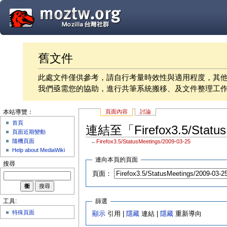
舊文件
此處文件僅供參考，請自行考量時效性與適用程度，其
我們亟需您的協助，進行共筆系統搬移、及文件整理工
頁面內容
討論
本站導覽：
首頁
連結至「Firefox3.5/Statu
頁面近期變動
隨機頁面
←
Firefox3.5/StatusMeetings/2009-03-25
Help about MediaWiki
連向本頁的頁面
搜尋
頁面：
篩選
工具:
特殊頁面
顯示
引用 |
隱藏
連結 |
隱藏
重新導向