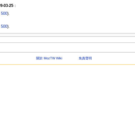
9-03-25
：
|
500
).
|
500
).
關於 MozTW Wiki
免責聲明