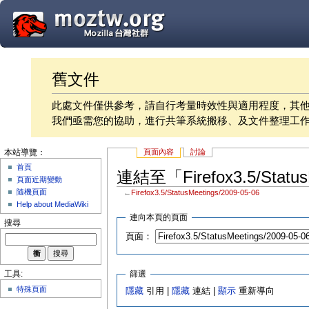
舊文件
此處文件僅供參考，請自行考量時效性與適用程度，其
我們亟需您的協助，進行共筆系統搬移、及文件整理工
頁面內容
討論
本站導覽：
首頁
連結至「Firefox3.5/Statu
頁面近期變動
隨機頁面
←
Firefox3.5/StatusMeetings/2009-05-06
Help about MediaWiki
連向本頁的頁面
搜尋
頁面：
篩選
工具:
特殊頁面
隱藏
引用 |
隱藏
連結 |
顯示
重新導向