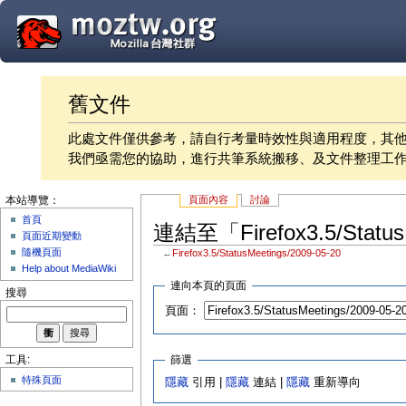
舊文件
此處文件僅供參考，請自行考量時效性與適用程度，其
我們亟需您的協助，進行共筆系統搬移、及文件整理工
頁面內容
討論
本站導覽：
首頁
連結至「Firefox3.5/Statu
頁面近期變動
隨機頁面
←
Firefox3.5/StatusMeetings/2009-05-20
Help about MediaWiki
連向本頁的頁面
搜尋
頁面：
篩選
工具:
特殊頁面
隱藏
引用 |
隱藏
連結 |
隱藏
重新導向