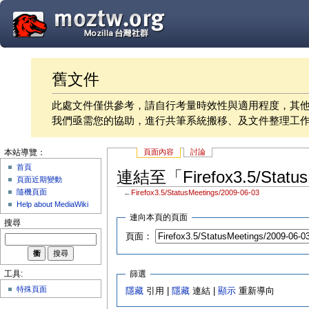
舊文件
此處文件僅供參考，請自行考量時效性與適用程度，其
我們亟需您的協助，進行共筆系統搬移、及文件整理工
頁面內容
討論
本站導覽：
首頁
連結至「Firefox3.5/Statu
頁面近期變動
隨機頁面
←
Firefox3.5/StatusMeetings/2009-06-03
Help about MediaWiki
連向本頁的頁面
搜尋
頁面：
篩選
工具:
特殊頁面
隱藏
引用 |
隱藏
連結 |
顯示
重新導向