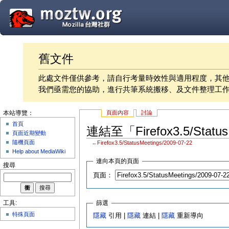
舊文件
此處文件僅供參考，請自行考量時效性與適用程度，其
我們亟需您的協助，進行共筆系統搬移、及文件整理工
頁面內容
討論
本站導覽：
首頁
連結至「Firefox3.5/Statu
頁面近期變動
隨機頁面
←
Firefox3.5/StatusMeetings/2009-07-22
Help about MediaWiki
連向本頁的頁面
搜尋
頁面：
篩選
工具:
特殊頁面
隱藏
引用 |
隱藏
連結 |
隱藏
重新導向